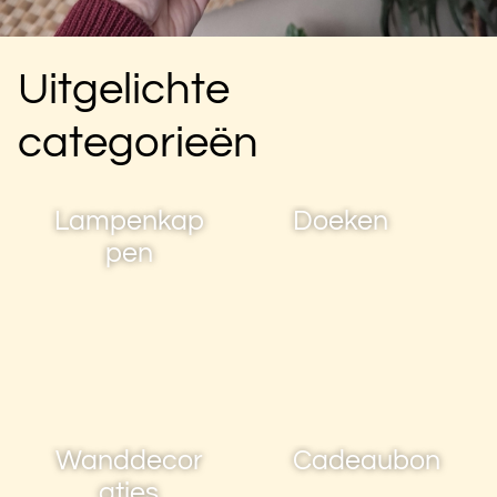
Uitgelichte
categorieën
Lampenkap
Doeken
pen
Wanddecor
Cadeaubon
aties