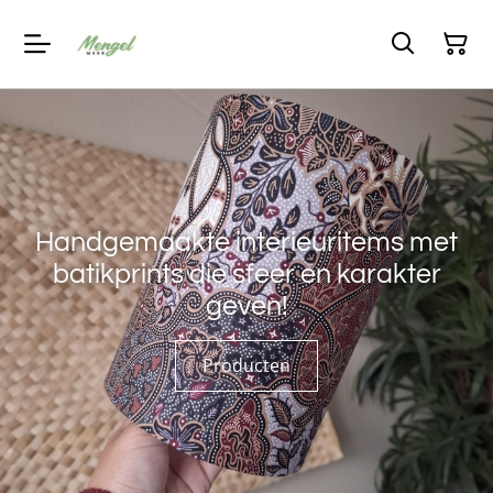
Handgemaakte interieuritems met
batikprints die sfeer en karakter
geven!
Producten