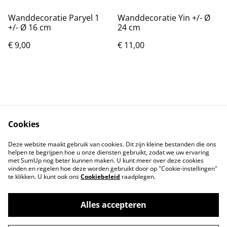
Wanddecoratie Paryel 1
Wanddecoratie Yin +/- Ø
+/- Ø 16 cm
24 cm
€ 9,00
€ 11,00
Cookies
Neem contact op
Voorwaarden
Deze website maakt gebruik van cookies. Dit zijn kleine bestanden die ons
Privacybeleid
Cookiebeleid
helpen te begrijpen hoe u onze diensten gebruikt, zodat we uw ervaring
met SumUp nog beter kunnen maken. U kunt meer over deze cookies
vinden en regelen hoe deze worden gebruikt door op "Cookie-instellingen"
te klikken. U kunt ook ons
Cookiebeleid
raadplegen.
Alles accepteren
©
2026
Mengelwerk