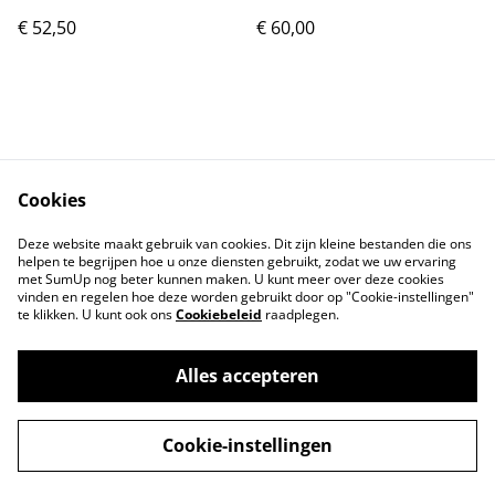
Wit
goud
€ 52,50
€ 60,00
Cookies
Neem contact op
Voorwaarden
Deze website maakt gebruik van cookies. Dit zijn kleine bestanden die ons
Privacybeleid
Cookiebeleid
helpen te begrijpen hoe u onze diensten gebruikt, zodat we uw ervaring
met SumUp nog beter kunnen maken. U kunt meer over deze cookies
vinden en regelen hoe deze worden gebruikt door op "Cookie-instellingen"
te klikken. U kunt ook ons
Cookiebeleid
raadplegen.
Alles accepteren
©
2026
Mengelwerk
Cookie-instellingen
powered by